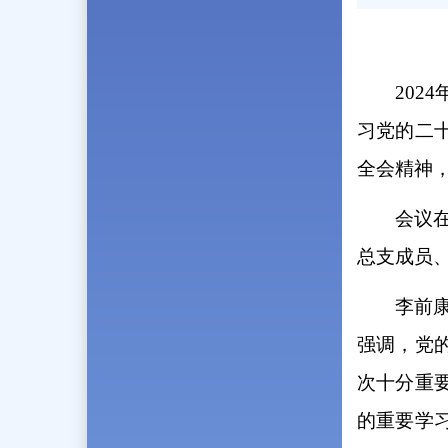
202
习党的二
全会精神
会议
总支成员
李前
强调，党
次十分重
的重要学