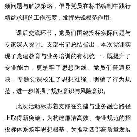
频问题与解决策略，倡导党员在标书编制中践行
精益求精的工作态度，发挥先锋模范作用。
课后交流环节，党员们围绕投标实际问题与
专家深入探讨。支部书记总结指出，本次党课实
现了党建教育与业务培训的有机统一，既提升了
专业能力，更筑牢了思想防线。党员们普遍反
映，专题党课校准了思想准绳，明确了行为规
范，进一步增强了规矩意识与风险意识。
此次活动标志着支部在党建与业务融合路径
上取得新突破，为构建廉洁高效、专业规范的招
投标体系筑牢思想根基，为推动四部高质量发展