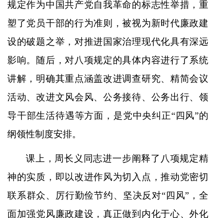
规定作为中国共产党自我革命的标志性举措，重
塑了党员干部的行为准则，被视为新时代廉政建
设的破题之举，对推进国家治理现代化具有深远
影响。随后，对八项规定的具体内容进行了系统
讲解，明确其重点涵盖改进调查研究、精简会议
活动、改进文风会风、公务接待、公务出行、领
导干部生活待遇等方面，是党中央纠正“四风”的
纲领性制度安排。
课上，周长义同志进一步阐释了八项规定精
神的实质，即以改进作风为切入点，推动党密切
联系群众、厉行勤俭节约、坚决反对“四风”，全
面加强党风廉政建设，真正做到内化于心、外化