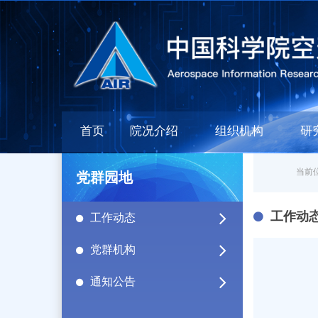
首页
院况介绍
组织机构
研
当前位
党群园地
工作动
工作动态
党群机构
通知公告