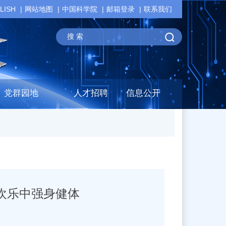
LISH
网站地图
中国科学院
邮箱登录
联系我们
党群园地
人才招聘
信息公开
欢乐中强身健体