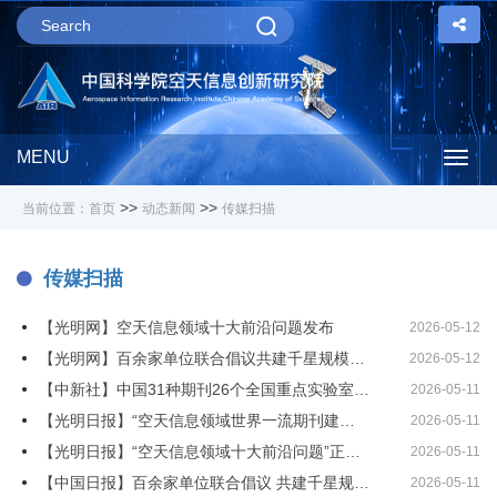
MENU
Togg
>>
>>
当前位置：
首页
动态新闻
传媒扫描
navig
传媒扫描
【光明网】空天信息领域十大前沿问题发布
2026-05-12
【光明网】百余家单位联合倡议共建千星规模“太空云”生态
2026-05-12
【中新社】中国31种期刊26个全国重点实验室倡议：建设空天信息世界一流期刊
2026-05-11
【光明日报】“空天信息领域世界一流期刊建设倡议书”发布
2026-05-11
【光明日报】“空天信息领域十大前沿问题”正式发布 引领空天科技发展新方向
2026-05-11
【中国日报】百余家单位联合倡议 共建千星规模"太空云"生态
2026-05-11