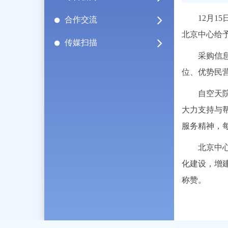
12月15
合作交流
北京中心给
传媒扫描
采购信息网
位、优势民
自空天院成
大力支持与
服务精神，
北京中心精
化建设，增
称赞。