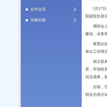
5月2
合作交流
院副院长胡
传媒扫描
调研会
建设、业务
黄赟从
单位工作情
胡玉新
景，市场前
试点成果，
后续，
转化为强大