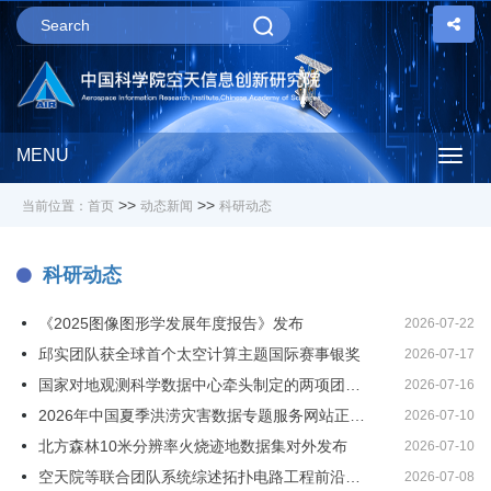
MENU
Togg
>>
>>
当前位置：
首页
动态新闻
科研动态
navig
科研动态
《2025图像图形学发展年度报告》发布
2026-07-22
邱实团队获全球首个太空计算主题国际赛事银奖
2026-07-17
国家对地观测科学数据中心牵头制定的两项团体标准发布
2026-07-16
2026年中国夏季洪涝灾害数据专题服务网站正式上线
2026-07-10
北方森林10米分辨率火烧迹地数据集对外发布
2026-07-10
空天院等联合团队系统综述拓扑电路工程前沿进展与未来应用
2026-07-08