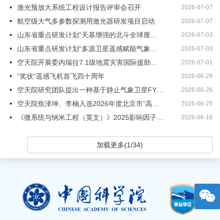
激光预放大系统工程设计报告评审会召开
2026-07-07
航空级大气多参数探测用激光器研发项目启动
2026-07-07
山东省重点研发计划“天基增强的北斗全球厘米级导航试验系统研制”启动
2026-07-03
山东省重点研发计划“多源卫星遥感赋能气象灾害精准预报与高效农业应用示范”项目启动
2026-07-03
空天院开展委内瑞拉7.1级地震灾害国际援助工作
2026-07-01
“奖状”遥感飞机首飞四十周年
2026-06-29
空天院研究团队提出一种基于静止气象卫星FY4B的动态样本平衡的降水反演算法
2026-06-26
空天院焦泽坤、李楠入选2026年度北京市“高创计划・科技新星”
2026-06-25
《微系统与纳米工程（英文）》2025影响因子11.1蝉联全球第一
2026-06-18
加载更多(1/34)