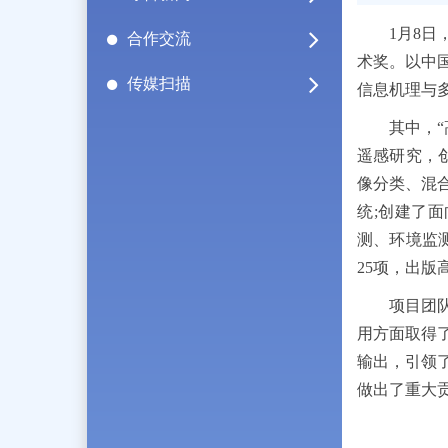
1月8日，
合作交流
术奖。以中
传媒扫描
信息机理与多
其中，“高
遥感研究，
像分类、混
统;创建了
测、环境监测
25项，出版
项目团队构
用方面取得
输出，引领
做出了重大