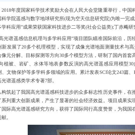
2018年度国家科学技术奖励大会在人民大会堂隆重举行，中国
国科学院遥感与数字地球研究所(现为空天信息研究院)为唯一完
学科应用”成果荣获国家科技进步二等奖(社会公益类);丁赤飚
光谱遥感信息机理与多学科应用”项目团队瞄准国际前沿，历经
创新发展了20多个机理模型，实现了成像光谱地面测量技术与高
合像元分解、目标探测等方向30多个模型方法，研制了国内首套
面向植被、岩矿、水体等地表参数反演的高光谱遥感应用模型3
、文物保护等多学科多领域的应用。累计发表SCI论文243篇、E
高光谱遥感类学术专著7部。
筑起了我国高光谱遥感科技进步的众多标志性历史事件，在推
了系列重大创新成果，产生了显著的社会经济效益。项目成果实
了国际高光谱遥感研究方向，获得了国际同行高度赞誉，为我国
贡献。