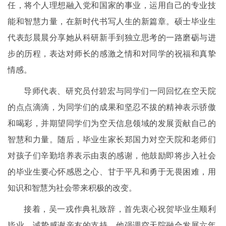
任，将个人理想融入党和国家的事业，运用自己的专业技
能和智慧力量，在新时代书写人生的新篇章。硕士毕业生
代表彭晨晨分享她从科研新手到独立思考的一路磨砺与进
步的历程，表达对师长的感激之情和对同学的祝福和真挚
情感。
导师代表、研究员付碧宏与同学们一同回忆在空天院
的点点滴滴，为同学们的成果和坚忍不拔的精神表示骄傲
和喝彩，并期望同学们为空天信息领域的发展贡献自己的
智慧和力量。随后，毕业生家长郑国力对空天院和老师们
对孩子们辛勤培养表示由衷的感谢，他鼓励即将步入社会
的毕业生要心怀感恩之心、甘于平凡和勇于无畏困难，用
知识和智慧为社会带来积极的改变。
接着，吴一戎作典礼致辞，首先衷心祝贺毕业生顺利
毕业，诚挚感谢亲友的支持。他强调空天院融合发展六年