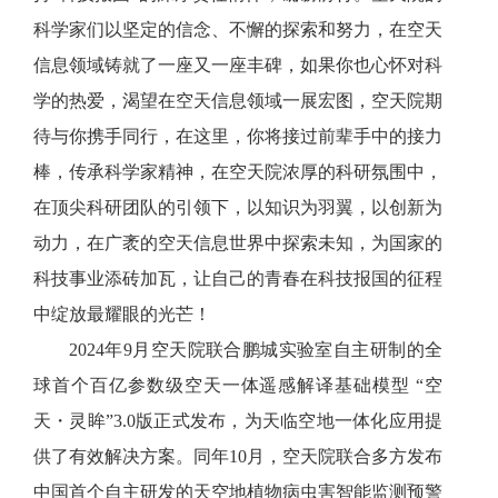
科学家们以坚定的信念、不懈的探索和努力，在空天
信息领域铸就了一座又一座丰碑，如果你也心怀对科
学的热爱，渴望在空天信息领域一展宏图，空天院期
待与你携手同行，在这里，你将接过前辈手中的接力
棒，传承科学家精神，在空天院浓厚的科研氛围中，
在顶尖科研团队的引领下，以知识为羽翼，以创新为
动力，在广袤的空天信息世界中探索未知，为国家的
科技事业添砖加瓦，让自己的青春在科技报国的征程
中绽放最耀眼的光芒！
2024年9月空天院联合鹏城实验室自主研制的全
球首个百亿参数级空天一体遥感解译基础模型 “空
天・灵眸”3.0版正式发布，为天临空地一体化应用提
供了有效解决方案。同年10月，空天院联合多方发布
中国首个自主研发的天空地植物病虫害智能监测预警