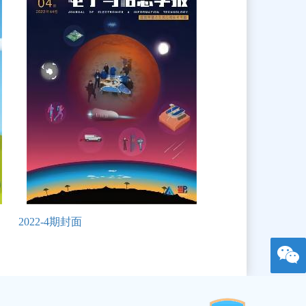
2022-4期封面