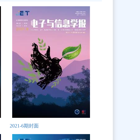
2021-6期封面