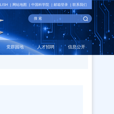
LISH
网站地图
中国科学院
邮箱登录
联系我们
党群园地
人才招聘
信息公开
》