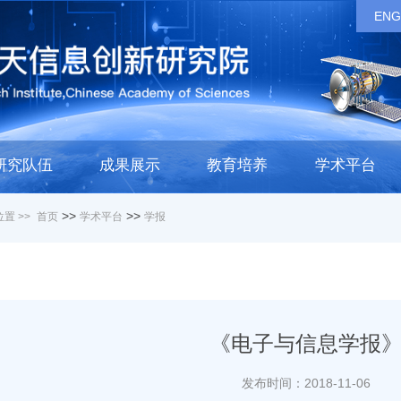
ENG
研究队伍
成果展示
教育培养
学术平台
>>
>>
置 >>
首页
学术平台
学报
《电子与信息学报
发布时间：2018-11-06