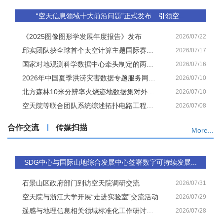
“空天信息领域十大前沿问题”正式发布 引领空...
《2025图像图形学发展年度报告》发布
2026/07/22
邱实团队获全球首个太空计算主题国际赛事银奖
2026/07/17
国家对地观测科学数据中心牵头制定的两项团体标准发布
2026/07/16
2026年中国夏季洪涝灾害数据专题服务网站正式上线
2026/07/10
北方森林10米分辨率火烧迹地数据集对外发布
2026/07/10
空天院等联合团队系统综述拓扑电路工程前沿进展与未来应用
2026/07/08
合作交流
传媒扫描
More...
SDG中心与国际山地综合发展中心签署数字可持续发展...
石景山区政府部门到访空天院调研交流
2026/07/31
空天院与浙江大学开展“走进实验室”交流活动
2026/07/29
遥感与地理信息相关领域标准化工作研讨会在烟台举行
2026/07/28