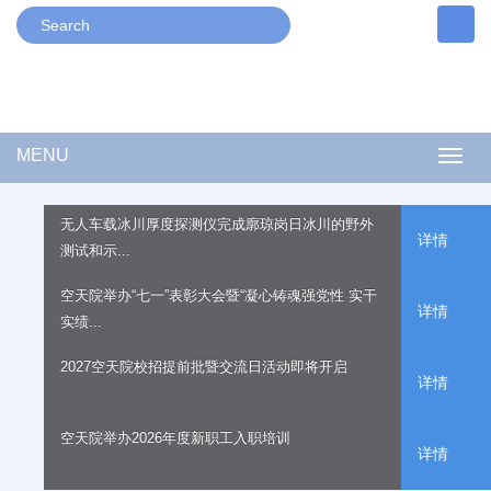
MENU
Togg
navig
无人车载冰川厚度探测仪完成廓琼岗日冰川的野外
详情
测试和示...
空天院举办“七一”表彰大会暨“凝心铸魂强党性 实干
详情
实绩...
2027空天院校招提前批暨交流日活动即将开启
详情
空天院举办2026年度新职工入职培训
详情