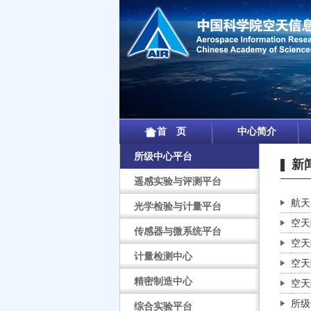
首 页
中心简介
所级中心平台
新
遥感实验与评测平台
航天
光学检验与计量平台
空天
传感器与微系统平台
空天
计量检测中心
空天
精密制造中心
空天
​所
综合实验平台