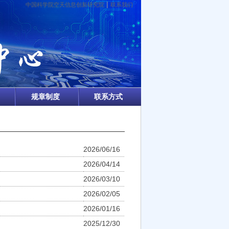
|
中国科学院空天信息创新研究院
联系我们
规章制度
联系方式
2026/06/16
2026/04/14
2026/03/10
2026/02/05
2026/01/16
2025/12/30