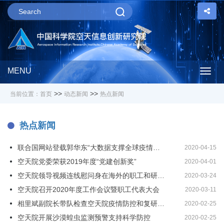
MENU
Togg
>>
>>
当前位置：
首页
动态新闻
热点新闻
navig
热点新闻
联合国网站登载郭华东“大数据支撑全球疫情应对”文章
2020-04-15
空天院党委荣获2019年度“党建创新奖”
2020-04-01
空天院领导视频连线慰问身在海外的职工和研究生
2020-03-24
空天院召开2020年度工作会议暨职工代表大会
2020-03-11
相里斌副院长带队检查空天院疫情防控和复研复工工作
2020-02-25
空天院开展沙漠蝗虫监测预警支持科学防控
2020-02-25